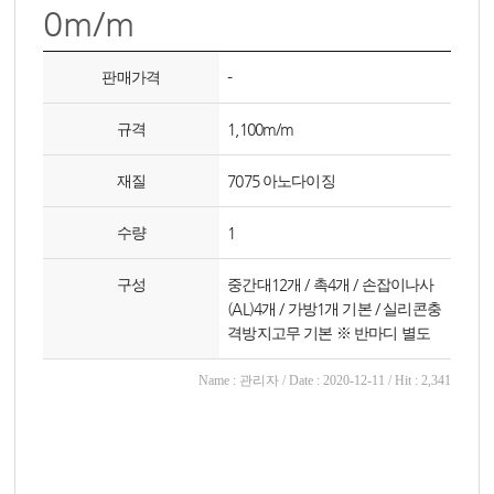
0m/m
판매가격
-
규격
1,100m/m
재질
7075 아노다이징
수량
1
구성
중간대12개 / 촉4개 / 손잡이나사
(AL)4개 / 가방1개 기본 / 실리콘충
격방지고무 기본 ※ 반마디 별도
Name : 관리자 / Date : 2020-12-11 / Hit : 2,341