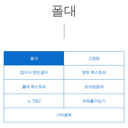
폴대
폴대
고정링
접이식 엔진걸이
텐트 퀵스토퍼
폴대 퀵스토퍼
보트받침대
노 7002
파워홀더딩기
기타품목