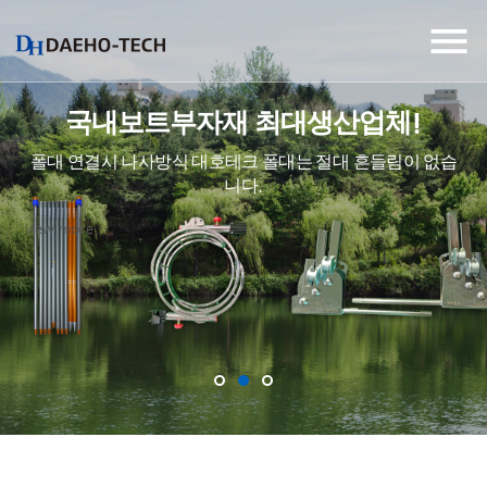

국내보트부자재 최대생산업체!
폴대 연결시 나사방식 대호테크 폴대는
절대 흔들림이 없습
니다.
view more