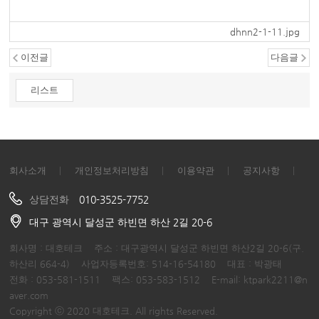
dhnn2-1-11.jpg
이전글
다음글
리스트
회사소개
개인정보처리방침
이용약관
공지사항
상담전화
010-3525-7752
대구 광역시 달성군 하빈면 하산 2길 20-6
회사명 : 대호테크 주소 : 대구광역시 달성군 하빈면 하산2길 20-6(구.
하산리 664-4) 사업자등록번호: 514-16-54180 대표 : 박광태
전화 : 053-581-1511 팩스: 053-583-1512 E-mail: ktpark2211@n
aver.com
Copyright ⓒ
2020 대호테크.
All rights Reserved.