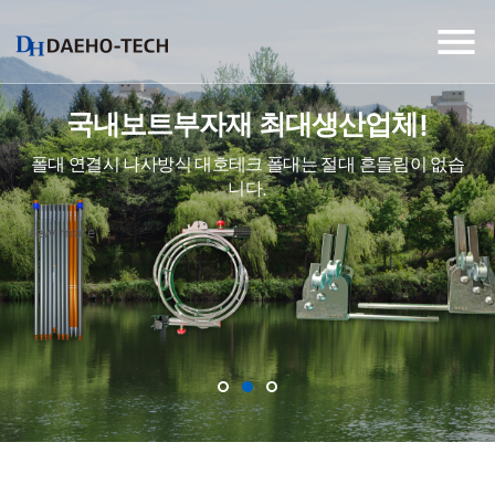

국내보트부자재 최대생산업체!
폴대 연결시 나사방식 대호테크 폴대는
절대 흔들림이 없습
니다.
view more