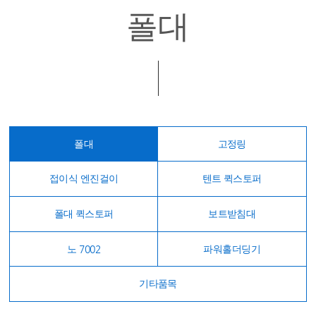
폴대
폴대
고정링
접이식 엔진걸이
텐트 퀵스토퍼
폴대 퀵스토퍼
보트받침대
노 7002
파워홀더딩기
기타품목